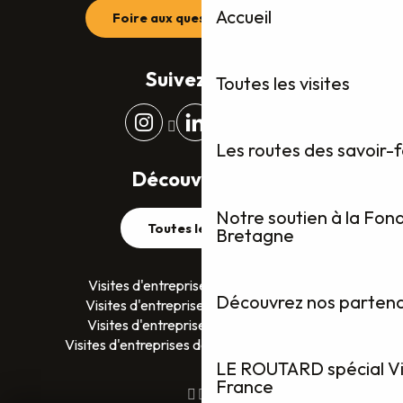
Accueil
Foire aux questions (FAQ)
Suivez-nous
Toutes les visites
Les routes des savoir-
Découvrez plus
Notre soutien à la Fon
Toutes les visites
Bretagne
Visites d'entreprises dans le Finistère
Découvrez nos partenai
Visites d'entreprises dans le Morbihan
Visites d'entreprises en Ille-et-Vilaine
Visites d'entreprises dans les Côtes D’Armor
LE ROUTARD spécial Vis
France