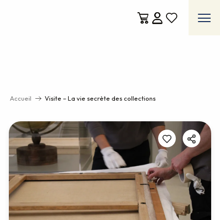
Aller
au
contenu
Voir les favoris
principal
Accueil
Visite – La vie secrète des collections