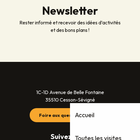
Newsletter
Rester informé et recevoir des idées d’activités
et des bons plans !
1C-1D Avenue de Belle Fontaine
35510 Cesson-Sévigné
Accueil
Foire aux questions (FAQ)
Suivez-nous
Toutes les visites