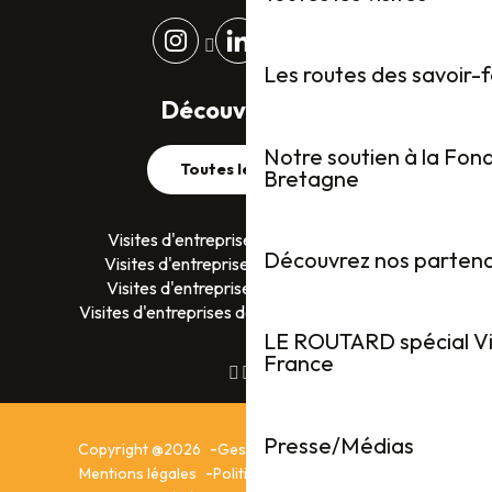
Les routes des savoir-
Découvrez plus
Notre soutien à la Fon
Toutes les visites
Bretagne
Visites d'entreprises dans le Finistère
Découvrez nos partenai
Visites d'entreprises dans le Morbihan
Visites d'entreprises en Ille-et-Vilaine
Visites d'entreprises dans les Côtes D’Armor
LE ROUTARD spécial Vis
France
Presse/Médias
Copyright @2026
Gestion du consentement
Mentions légales
Politique de confidentialité