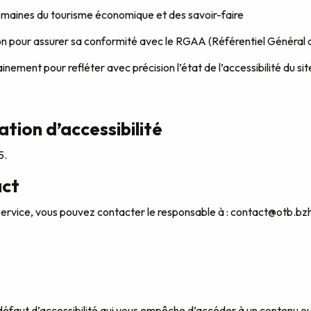
 semaines du tourisme économique et des savoir-faire
on pour assurer sa conformité avec le RGAA (Référentiel Général d’
ainement pour refléter avec précision l’état de l’accessibilité du s
tion d’accessibilité
5.
act
 service, vous pouvez contacter le responsable à : contact@otb.bzh
défaut d’accessibilité qui vous empêche d’accéder à un contenu ou 