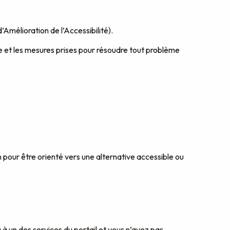
Amélioration de l’Accessibilité).
ite et les mesures prises pour résoudre tout problème
 pour être orienté vers une alternative accessible ou
à un des services du portail et vous n’avez pas