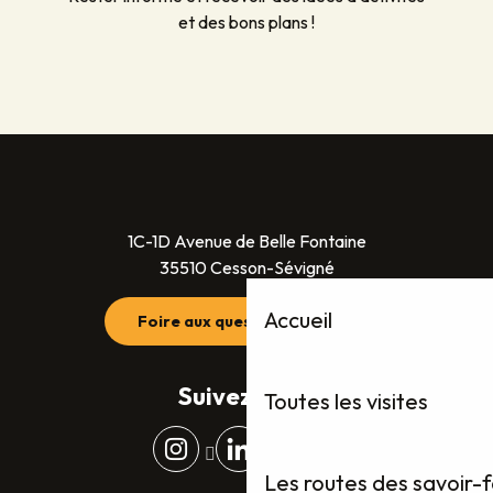
et des bons plans !
1C-1D Avenue de Belle Fontaine
35510 Cesson-Sévigné
Accueil
Foire aux questions (FAQ)
Suivez-nous
Toutes les visites
Les routes des savoir-