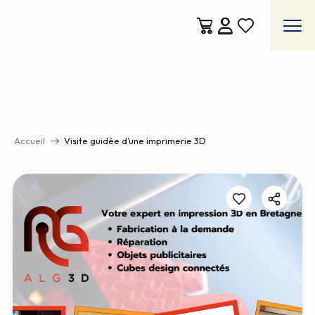
Aller
au
contenu
Voir les favoris
principal
Accueil
Visite guidée d’une imprimerie 3D