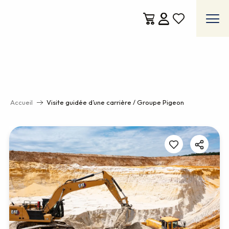
Aller
au
contenu
Voir les favoris
principal
Accueil
Visite guidée d’une carrière / Groupe Pigeon