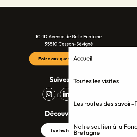
1C-1D Avenue de Belle Fontaine
35510 Cesson-Sévigné
Accueil
Foire aux questions (FAQ)
Suivez-nous
Toutes les visites
Les routes des savoir-
Découvrez plus
Notre soutien à la Fon
Toutes les visites
Bretagne