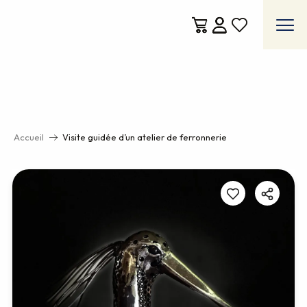
Aller
au
contenu
Voir les favoris
principal
Accueil
Visite guidée d’un atelier de ferronnerie