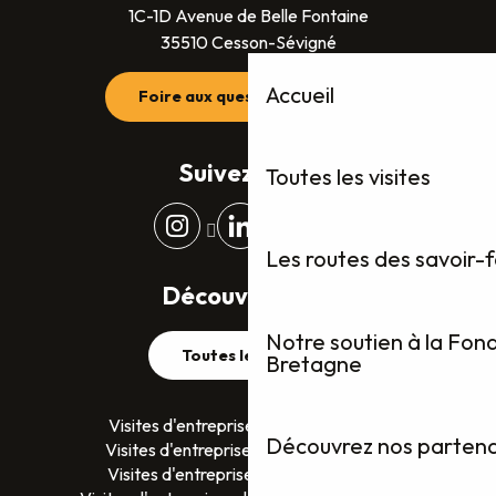
1C-1D Avenue de Belle Fontaine
35510 Cesson-Sévigné
Accueil
Foire aux questions (FAQ)
Suivez-nous
Toutes les visites
Les routes des savoir-
Découvrez plus
Notre soutien à la Fon
Toutes les visites
Bretagne
Visites d'entreprises dans le Finistère
Découvrez nos partenai
Visites d'entreprises dans le Morbihan
Visites d'entreprises en Ille-et-Vilaine