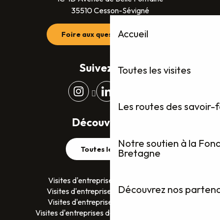
35510 Cesson-Sévigné
Accueil
Foire aux questions (FAQ)
Suivez-nous
Toutes les visites
Les routes des savoir-
Découvrez plus
Notre soutien à la Fon
Toutes les visites
Bretagne
Visites d'entreprises dans le Finistère
Découvrez nos partenai
Visites d'entreprises dans le Morbihan
Visites d'entreprises en Ille-et-Vilaine
Visites d'entreprises dans les Côtes D’Armor