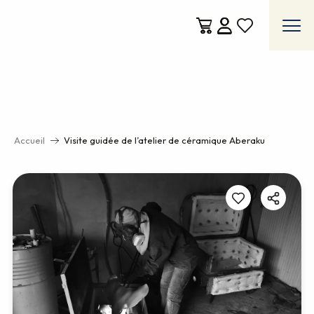
Aller
au
contenu
Voir les favoris
principal
Accueil
Visite guidée de l’atelier de céramique Aberaku