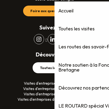
Accueil
Foire aux questions (FAQ)
Suivez-nous
Toutes les visites
Les routes des savoir-
Découvrez plus
Notre soutien à la Fon
Toutes les visites
Bretagne
Visites d'entreprises dans le Finistère
Découvrez nos partenai
Visites d'entreprises dans le Morbihan
Visites d'entreprises en Ille-et-Vilaine
Visites d'entreprises dans les Côtes D’Armor
LE ROUTARD spécial Vis