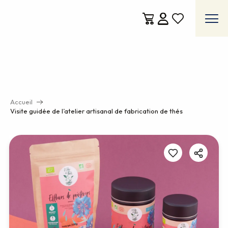
Aller
au
contenu
Voir les favoris
principal
Accueil
Visite guidée de l’atelier artisanal de fabrication de thés