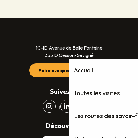
1C-1D Avenue de Belle Fontaine
35510 Cesson-Sévigné
Accueil
Foire aux questions (FAQ)
Suivez-nous
Toutes les visites
Les routes des savoir-
Découvrez plus