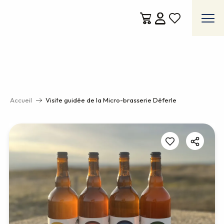
Aller
au
contenu
Voir les favoris
principal
Accueil
Visite guidée de la Micro-brasserie Déferle