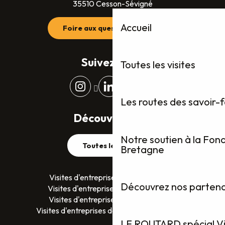
35510 Cesson-Sévigné
Accueil
Foire aux questions (FAQ)
Suivez-nous
Toutes les visites
Les routes des savoir-
Découvrez plus
Notre soutien à la Fon
Toutes les visites
Bretagne
Visites d'entreprises dans le Finistère
Découvrez nos partenai
Visites d'entreprises dans le Morbihan
Visites d'entreprises en Ille-et-Vilaine
Visites d'entreprises dans les Côtes D’Armor
LE ROUTARD spécial Vis