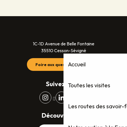
1C-1D Avenue de Belle Fontaine
35510 Cesson-Sévigné
Accueil
Foire aux questions (FAQ)
Suivez-nous
Toutes les visites
Les routes des savoir-
Découvrez plus