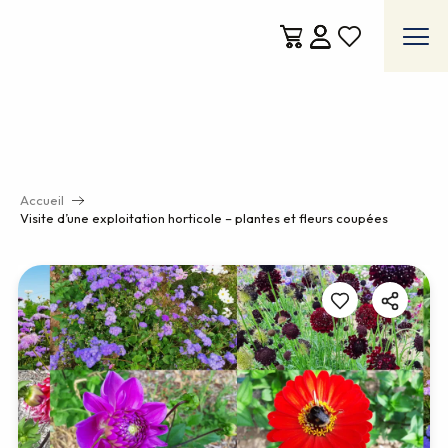
Aller
au
contenu
Voir les favoris
principal
Accueil
Visite d’une exploitation horticole – plantes et fleurs coupées