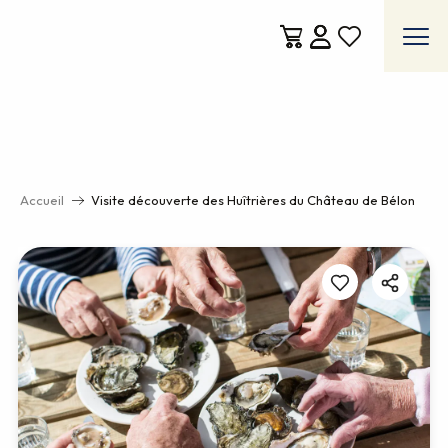
Aller
au
contenu
Voir les favoris
principal
Accueil
Visite découverte des Huîtrières du Château de Bélon