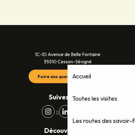
1C-1D Avenue de Belle Fontaine
35510 Cesson-Sévigné
Accueil
Foire aux questions (FAQ)
Suivez-nous
Toutes les visites
Les routes des savoir-
Découvrez plus