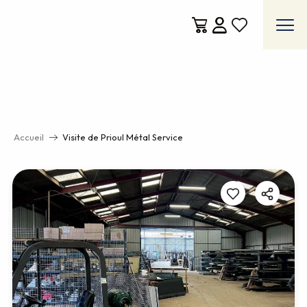
Aller
au
contenu
Voir les favoris
principal
Accueil
Visite de Prioul Métal Service