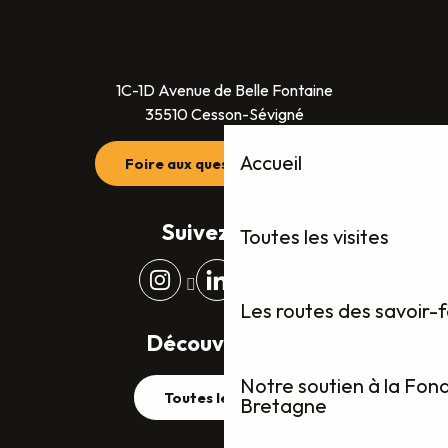
1C-1D Avenue de Belle Fontaine
35510 Cesson-Sévigné
Accueil
Foire aux questions (FAQ)
Suivez-nous
Toutes les visites
Les routes des savoir-
Découvrez plus
Notre soutien à la Fon
Toutes les visites
Bretagne