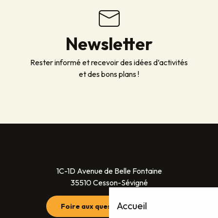
Newsletter
Rester informé et recevoir des idées d’activités
et des bons plans !
1C-1D Avenue de Belle Fontaine
35510 Cesson-Sévigné
Accueil
Foire aux questions (FAQ)