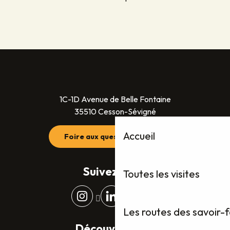
1C-1D Avenue de Belle Fontaine
35510 Cesson-Sévigné
Accueil
Foire aux questions (FAQ)
Suivez-nous
Toutes les visites
Les routes des savoir-
Découvrez plus