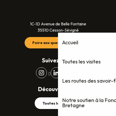
1C-1D Avenue de Belle Fontaine
35510 Cesson-Sévigné
Accueil
Foire aux questions (FAQ)
Suivez-nous
Toutes les visites
Les routes des savoir-
Découvrez plus
Notre soutien à la Fon
Toutes les visites
Bretagne