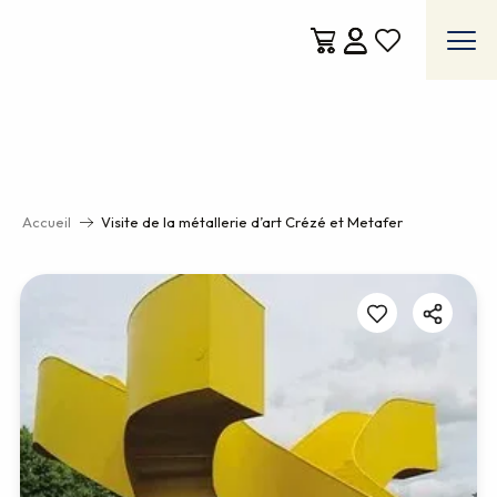
Aller
au
contenu
Voir les favoris
principal
Accueil
Visite de la métallerie d’art Crézé et Metafer