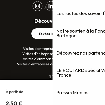
Les routes des savoir-
Découvrez plus
Notre soutien à la Fon
Toutes les visites
Bretagne
Visites d'entreprises dans le Finistère
Découvrez nos partenai
Visites d'entreprises dans le Morbihan
Visites d'entreprises en Ille-et-Vilaine
Visites d'entreprises dans les Côtes D’Armor
LE ROUTARD spécial Vis
France
Presse/Médias
Copyright @2026
Gestion du consentement
Mentions légales
Politique de confidentialité
Conditions générales de ventes
Plan du site