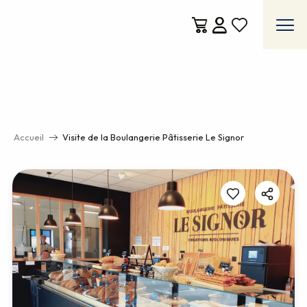
Aller
au
contenu
Voir les favoris
principal
Accueil
Visite de la Boulangerie Pâtisserie Le Signor