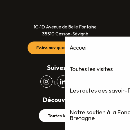
1C-1D Avenue de Belle Fontaine
35510 Cesson-Sévigné
Accueil
Foire aux questions (FAQ)
Suivez-nous
Toutes les visites
Les routes des savoir-
Découvrez plus
Notre soutien à la Fon
Toutes les visites
Bretagne