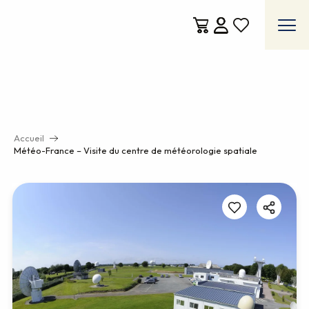
Aller
au
contenu
Voir les favoris
principal
Accueil
Météo-France – Visite du centre de météorologie spatiale