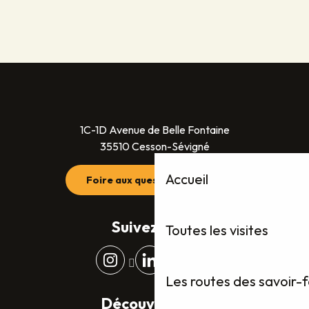
1C-1D Avenue de Belle Fontaine
35510 Cesson-Sévigné
Accueil
Foire aux questions (FAQ)
Suivez-nous
Toutes les visites
Les routes des savoir-
Découvrez plus