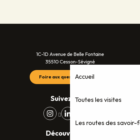
1C-1D Avenue de Belle Fontaine
35510 Cesson-Sévigné
Accueil
Foire aux questions (FAQ)
Suivez-nous
Toutes les visites
Les routes des savoir-
Découvrez plus