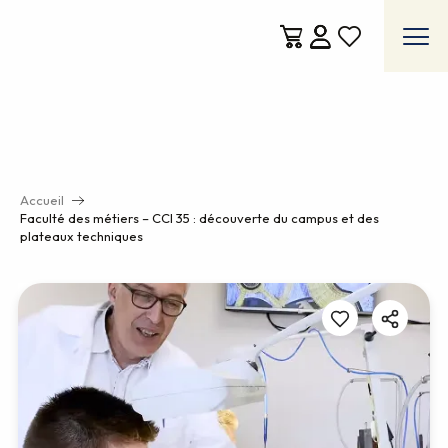
Aller
au
contenu
Voir les favoris
principal
Accueil
Faculté des métiers – CCI 35 : découverte du campus et des
plateaux techniques