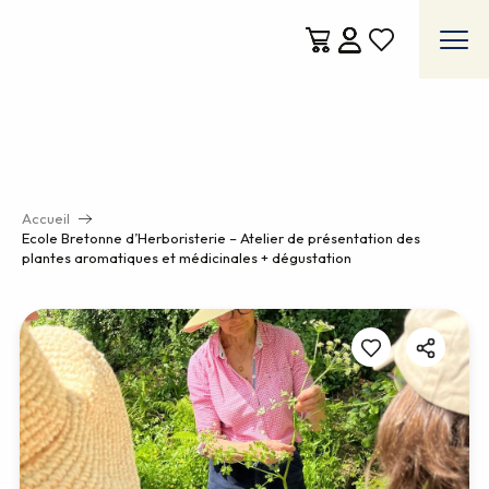
Aller
au
contenu
Voir les favoris
principal
Accueil
Ecole Bretonne d’Herboristerie – Atelier de présentation des
plantes aromatiques et médicinales + dégustation