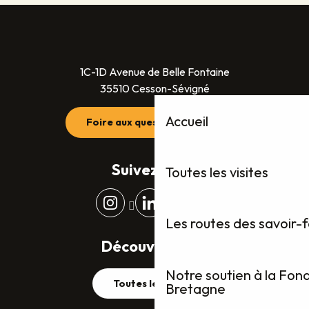
1C-1D Avenue de Belle Fontaine
35510 Cesson-Sévigné
Accueil
Foire aux questions (FAQ)
Suivez-nous
Toutes les visites
Les routes des savoir-
Découvrez plus
Notre soutien à la Fon
Toutes les visites
Bretagne