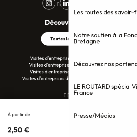
Les routes des savoir-
Découvrez plus
Notre soutien à la Fon
Toutes les visites
Bretagne
Visites d'entreprises dans le Finistère
Découvrez nos partenai
Visites d'entreprises dans le Morbihan
Visites d'entreprises en Ille-et-Vilaine
Visites d'entreprises dans les Côtes D’Armor
LE ROUTARD spécial Vis
France
Presse/Médias
Copyright @2026
Gestion du consentement
Mentions légales
Politique de confidentialité
Conditions générales de ventes
Plan du site
Déclaration d’accessibilité