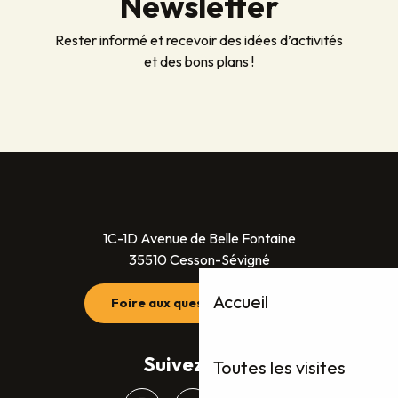
Newsletter
Rester informé et recevoir des idées d’activités
et des bons plans !
1C-1D Avenue de Belle Fontaine
35510 Cesson-Sévigné
Accueil
Foire aux questions (FAQ)
Suivez-nous
Toutes les visites