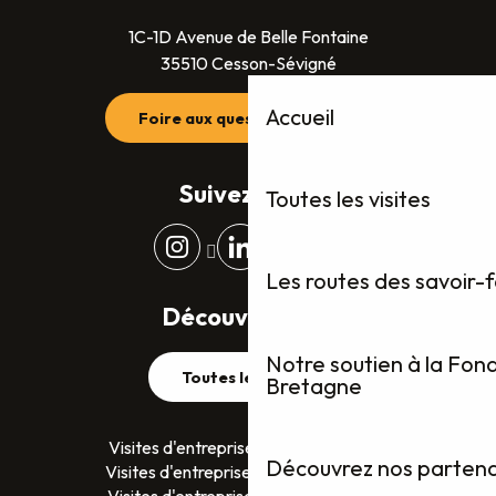
1C-1D Avenue de Belle Fontaine
35510 Cesson-Sévigné
Accueil
Foire aux questions (FAQ)
Suivez-nous
Toutes les visites
Les routes des savoir-
Découvrez plus
Notre soutien à la Fon
Toutes les visites
Bretagne
Visites d'entreprises dans le Finistère
Découvrez nos partenai
Visites d'entreprises dans le Morbihan
Visites d'entreprises en Ille-et-Vilaine