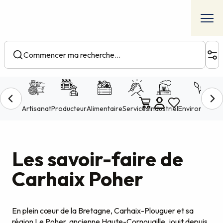
Aller
au
contenu
principal
Accueil
Retrouvez vos visites dans le Finistère
Carhaix
Voir les favoris
Les savoir-faire de
Carhaix Poher
En plein cœur de la Bretagne, Carhaix-Plouguer et sa
région Le Poher, ancienne Haute-Cornouaille, jouit depuis