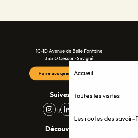
1C-1D Avenue de Belle Fontaine
35510 Cesson-Sévigné
Accueil
Foire aux questions (FAQ)
Suivez-nous
Toutes les visites
Les routes des savoir-
Découvrez plus